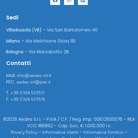
Sedi
Villadossola (VB)
– Via San Bartolomeo 40
Milano
– Via Melchiorre Gioia 181
Bologna
– Via Marzabotto 2B
Contatti
Mail:
info@aedes-srl.it
PEC:
aedes-srl@pec.it
T.
+39 0324 501511
F.
+39 0324 501515
©2026 Aedes S.r.l. – P.IVA / C.F. / Reg. Imp. 00672630076 – REA
VCO 186862 – Cap. Soc. € 1.000.000 i.v.
–
–
–
Privacy Policy
Informativa clienti
Informativa fornitori